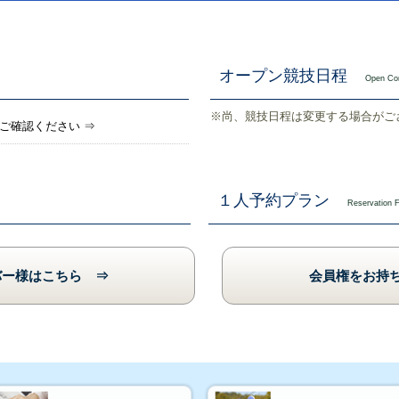
オープン競技日程
Open Com
※尚、競技日程は変更する場合がご
ご確認ください ⇒
１人予約プラン
Reservation 
バー様はこちら ⇒
会員権をお持