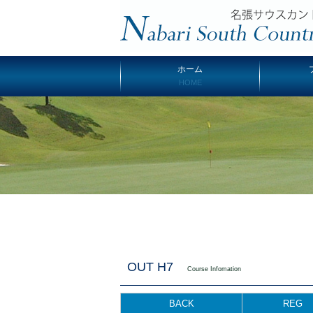
ホーム
HOME
OUT H7
Course Infomation
BACK
REG