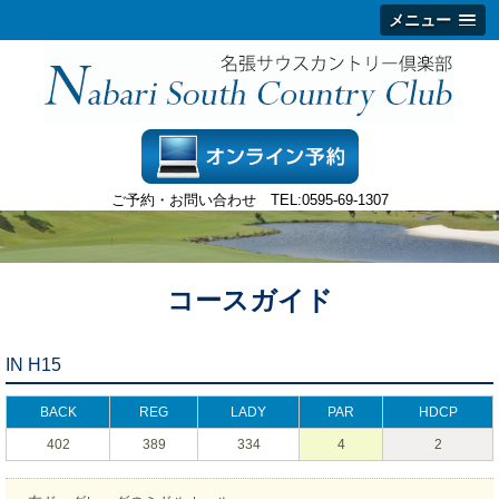
メニュー
ご予約・お問い合わせ TEL:
0595-69-1307
コースガイド
IN H15
BACK
REG
LADY
PAR
HDCP
402
389
334
4
2